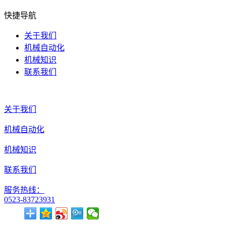
快捷导航
关于我们
机械自动化
机械知识
联系我们
关于我们
机械自动化
机械知识
联系我们
服务热线：
0523-83723931