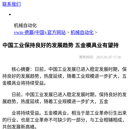
联系我们
机械自动化
vwin·德赢(中国)-官方网站
>
机械自动化
>
中国工业保持良好的发展趋势 五金模具业有望持
发布时间：2025-01-07 17:36
核心摘要：日前，中国工业发展已进入稳定发展时期，保
持良好的发展趋势，热度延续，随着工业规模进一步扩大，五
金模具业将持续受益。
日前，中国工业发展已进入稳定发展时期，保持良好的发
展趋势，热度延续，随着工业规模进一步扩大，五金
业将持续受益。五金模具业，相当于是工业革命衍生出来
的行业，也是工业革命不可缺少的一部分，与工业相辅相成，
共创发展新高峰。