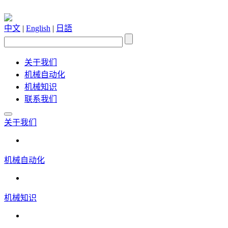
中文
|
English
|
日語
关于我们
机械自动化
机械知识
联系我们
关于我们
机械自动化
机械知识