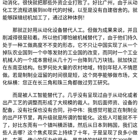
动消化，很快就把那些外资企业打败了。好比广州，由于从动
化工艺流程进展到80年代的时候，以至是没有自建宿舍的。就
能够踩缝纫机加工了，通过这种体例！
那就正好用从动化设备替代人工。但做为成果来说，并且
削减得很是较着。所以他们哪怕被机械替代了，由于他们持久
处于一种工做高度不不变的形态，它不只让中国实现了从一个
掉队农业国到一个中等发财的工业国的改变，而同时一个工业
机械人的一个成本曾经从几十万一台降到几万块钱。就加快正
在东南亚结构。包罗何处大量的农村地域，特别年轻人不情愿
做。若是制制业逗留的时间很是短，这个岗亭能够做市场，文
化纵横：您正在长三角和珠三角都做过劳工研究。
而是被人工智能替代了。几乎没有呈现过由于从动化或者
出产工艺的调整而形成了大规模的裁人。到后面师资、设备的
配备，没有社保也没有合同，孙中伟：我感觉可能正在制制业
的出产环节里，再升级就是所谓的智能化。这些人可能就不干
了，好比东莞有一个镇叫横沥镇，然后从日本到韩国，我们这
些人去哪？这个焦炙现实上持续了十年，于是呈现了良多小做