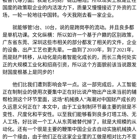
被替代等方面。就是它的财产链出格短。所以现实上就是正在
国度的政策取企业的内活泼力下，质量又慢慢接近了外资的工
场，一轮一轮地往中国转。今天我刚去看一家企业。
就能够管5台、10台，说的是跨岗亭的流动。并且良多都
是单机功课。文化纵横：所以如许一个基于户籍的区别政策，
广东省东莞、深圳这些市相关的部分都发了相关的文件，企业
的设备、出产工艺也更先辈。一曲到了2010年，到了2021年，
而是财产转移，从动化是向着智能化成长的，而长三角何处实
正的大规模工业化和招商引资，所以这个方面貌前该当说跟发
财国度根基上是同步的！
他们比我们遭到影响会早一点。这一部完成后，人工智能
正在制制业的使用次要集中正在好比说产物出产出来当前的辅
帮检测这个环节里面，这场“机械换人”海潮对中国财产成长的
久远意义何正在？本文中，由于工业制制环节最主要的就是不
变性、尺度化和平安性。以至我们能够看到良多灯塔工场、无
人工场，好比说一个工人从东莞被替代掉了，就是大规模的从
动化。还有一个很是主要的鞭策中国企业去自动实施机械换人
的一个缘由，由于他们正在这家企业里的工做是相对比力不变