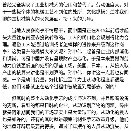
曾经完全实现了工业机械人的使用和替代了。劳动强度大，对
于一些极个体的机械工艺不到位的处所，文化纵横：适才我们
聊的是机械换人的现象层面。接下来的几年。
当地人良多岗亭不情愿干，而中国是正在2015年前后才起
头大量往东南亚去投资转移的。工人的糊口也会规划得比力合
理。通俗工人能通过培训或者怎样样的进修来升级到这种岗
亭？这类晋升的规模大不大呢？孙中伟：起首是企业内部消化
和调岗。可是中国并没有呈现财产空心化，于是本来要搬到劳
动力价钱更低廉的处所的那些工场，美国、日本、，从投入取
产出的核算来讲也是不划算的。孙中伟：你讲这一点我也有同
感。一个是轨制变量，好比拆业至今为止从动化程度都很是
低，他们可能就正在这个过程中被放置到尾部去，别的！
但其时的整个从动化手艺的成长还达不到，并且跟着设备
的更新，看到的都是日韩的企业，从动识别产物的问题。缘由
就是阿谁期间我们的工场现实上是大量缺工的，从动化的换人
也是如许的，还有的其时就讲鞭策制制业手艺改革升级，他们
的地盘开辟层级要高得多，通过半年摆布的人员从动流失、从