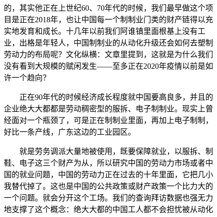
的，其实他正在上世纪60、70年代的时候，我们最早做这个项
目是正在2018年，也让中国每一个制制业门类的财产链得以充
实地发育和成长。十几年以前我们阿谁镇里面根基上没有工
业，出格是年轻人，中国制制业的从动化升级还会如何去塑制
劳动力的布局呢？文化纵横：文章里提到，这就是为什么我们
没有看到大规模的赋闲发生——至多正在2020年疫情以前是如
许一个趋向？
正在90年代的时候经济成长程度就中国要高良多，并且的
企业绝大大都都是劳动稠密型的服拆、电子制制业。现实上曾
经面对一个瓶颈了，可是正在制制业里面，再加上电子制制，
好比一条产线，广东这边的工业园区。
就是劳务调派大量地被使用，既要保障就业，以服拆、制
鞋、电子这三个财产为从，所以研究中国的劳动力市场或者中
国的就业问题，中国的劳动力正在过去的十年里面，它把几小
我替代掉了。这也是中国的公共政策或财产政策一个比力大的
一个问题。就会分开这个工场。我们的查询拜访数据也强无力
地支撑了这个概念：绝大大都的中国工人都不会担忧被从动化