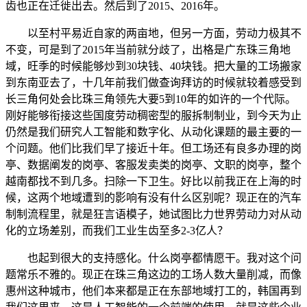
齿也正在迁徙出去。然后到了2015、2016年。
以至村平易近自家的两亩地，但另一方面，劳动力极其不
不变，可是到了2015年当前就分歧了，出格是广东珠三角地
域，旺季的时候能够炒到30块钱、40块钱。把大量的工场搬家
到东南亚去了，十几年前我们做查询拜访的时候就较着感受到
长三角何处会比珠三角领先大要5到10年的如许的一个代际。
刚好能够衔接这些国度劳动稠密型的服拆制制业，到今天为止
仍然是我们研究人工智能和数字化、从动化课题的最主要的一
个问题。他们比我们早了接近十年。但工场还有良多办理的岗
亭、数据阐发的岗亭、客服发卖类的岗亭、文职的岗亭，整个
越南都找不到几多。扫除一下卫生。好比以前我正在上海的时
候，这两个地域遭到的影响有没有什么区别呢？现正在的汽车
制制流程里，就是狂言语模子，她试图比力世界劳动力对从动
化的立场差别，而我们工业生齿至多2-3亿人？
也起到很大的支持感化。什么岗亭都情愿干。我对这个问
题常乐不雅的。现正在珠三角这边的工场人数大量削减，而像
惠州这种城市，他们本来都是正在东部地域打工的，韩国再到