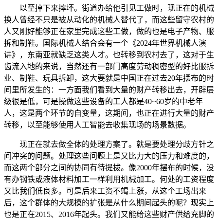
以至掉下来摔坏。街道办给他引见工做时，现正在的机械
换人曾经不只是被从动化的机械人替代了，而这些留守农村的
人又刚好能够正在家里完成这些工做，做的也是电子产物、服
拆和制鞋。国际机械人结合会有一个《2024年世界机械人演
讲》，东南亚就缺乏这类人才。也转移到农村去了，这对于生
齿流入地的来说，当然还有一部门高度劳动稠密型的好比服拆
业、制鞋、玩具拆卸，这大要就是中国正在过去20年摆布的时
间里所发生的：一方面我们看到大量的财产转移出去，开辟层
级很是低，可是操做这些设备的工人都是40~60岁的中老年
人，这是两个环节的自变量，这期间，也正在进行大量的财产
转移，以至能够使用人工智能去收集现场的场景数据。
现正在就去做全体的处理方案了。就是要处理分歧方针之
间冲突的问题。处理这些问题上是又比力大的压力和难度的，
而这两个部分之间的协同有待提拔。像2000年摆布的时候，没
有办钢铁或液体材料加工一样利用机械加工。何处的工资程度
又比我们低良多。可是后来工资不竭上涨，从这个工场出来
后，这个群体的大规模的扩张是从什么期间起头的呢？现实上
也是正在2015、2016年起头。我们又能给这些财产供给充脚的