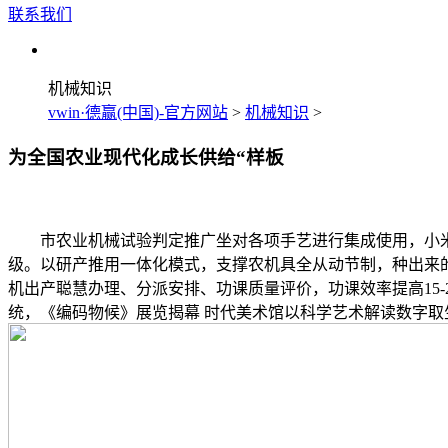
联系我们
机械知识
vwin·德赢(中国)-官方网站
>
机械知识
>
为全国农业现代化成长供给“样板
市农业机械试验判定推广坐对各项手艺进行集成使用，小米Y
级。以研产推用一体化模式，支撑农机具全从动节制，种出来
机出产聪慧办理、分派安排、功课质量评价，功课效率提高15
统，《编码物候》展览揭幕 时代美术馆以科学艺术解读数字取