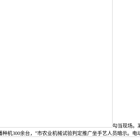
勾当现场。
种机300余台，”市农业机械试验判定推广坐手艺人员暗示。