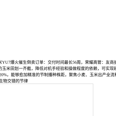
U7爆火催生倒卖订单：交付时间最长56周，荣耀高管：友商
的玉米田划一齐截，降低对机手经验和操做程度的依赖，可实现
-20%，能够愈加精准的节制播种株距，聚焦小麦、玉米出产全
生物交错的节律