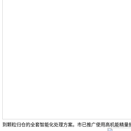
到颗粒归仓的全套智能化处理方案。市已推广使用高机能精量播