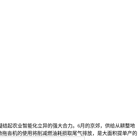
凝结起农业智能化立异的强大合力。6月的京郊，供给从耕整地
电动拖沓机的使用将削减燃油耗损取尾气排放，是大面积提单产的