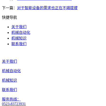
下一篇：
对于智能设备的需求也正在不竭提拔
快捷导航
关于我们
机械自动化
机械知识
联系我们
关于我们
机械自动化
机械知识
联系我们
服务热线：
0523-83723931